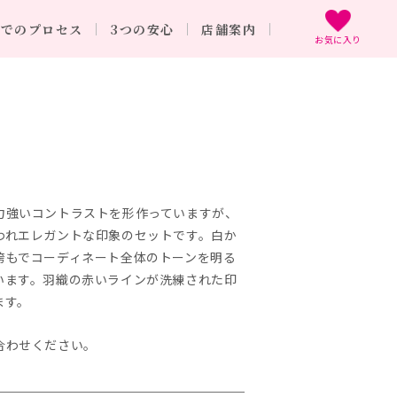
までのプロセス
3つの安心
店舗案内
お気に入り
力強いコントラストを形作っていますが、
われエレガントな印象のセットです。白か
袴もでコーディネート全体のトーンを明る
います。羽織の赤いラインが洗練された印
ます。
合わせください。