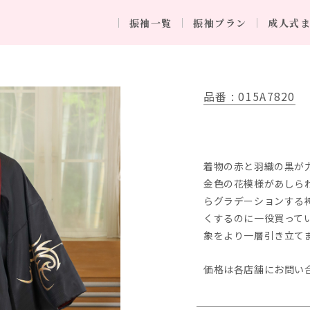
振袖一覧
振袖プラン
成人式
品番 : 015A7820
着物の赤と羽織の黒が
金色の花模様があしら
らグラデーションする
くするのに一役買って
象をより一層引き立て
価格は各店舗にお問い