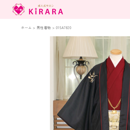
ホーム
>
男性着物
>
015A7820