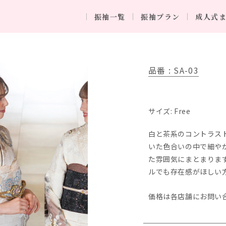
振袖一覧
振袖プラン
成人式
品番 : SA-03
サイズ: Free
白と茶系のコントラス
いた色合いの中で細や
た雰囲気にまとまりま
ルでも存在感がほしい
価格は各店舗にお問い