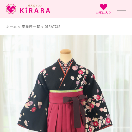
お気に入り
ホーム
>
卒業袴一覧
>
015A7735