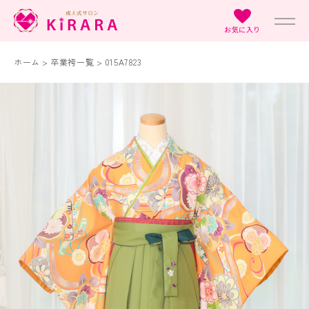
お気に入り
ホーム
>
卒業袴一覧
>
015A7823