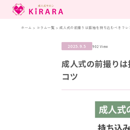
ホーム
>
コラム一覧
>
成人式の前撮りは振袖を持ち込むべき？レン
2025.9.5
902 View
成人式の前撮りは
コツ