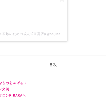
成人式サロンKiRARA(振袖レンタル＆家族のための成人式直営店)(@seijinshiki_salon_kirara)がシェアした投稿
目次
なものをあげる？
ジ文例
ンKiRARAへ